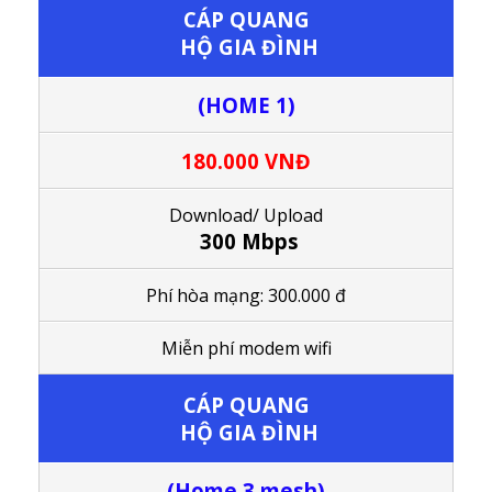
CÁP QUANG
HỘ GIA ĐÌNH
(HOME 1)
180.000 VNĐ
Download/ Upload
300 Mbps
Phí hòa mạng: 300.000 đ
M
iễn phí modem wifi
CÁP QUANG
HỘ GIA ĐÌNH
(Home 3 mesh)