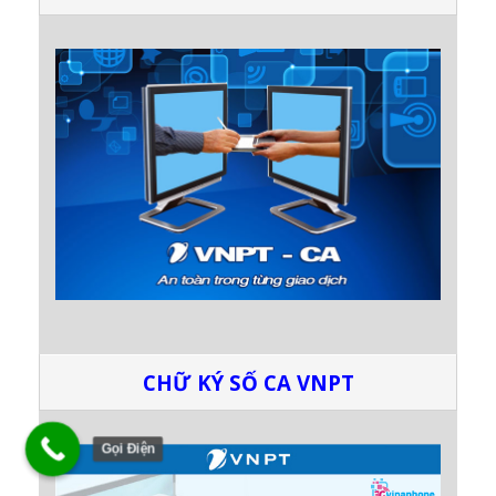
CHỮ KÝ SỐ CA VNPT
Gọi Điện