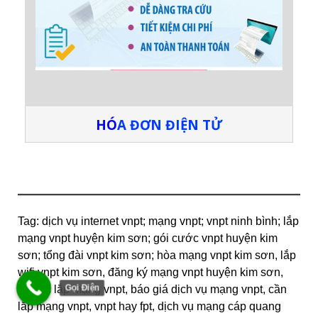
HÓ
A ĐƠN ĐIỆN TỬ
Tag: dịch vụ internet vnpt; mạng vnpt; vnpt ninh bình; lắp
mạng vnpt huyện kim sơn; gói cước vnpt huyện kim
sơn; tổng đài vnpt kim sơn; hòa mạng vnpt kim sơn, lắp
wifi vnpt kim sơn, đăng ký mạng vnpt huyện kim sơn,
Gọi Điện
thủ tục lắp mạng vnpt, báo giá dịch vụ mạng vnpt, cần
lắp mạng vnpt, vnpt hay fpt, dịch vụ mạng cáp quang