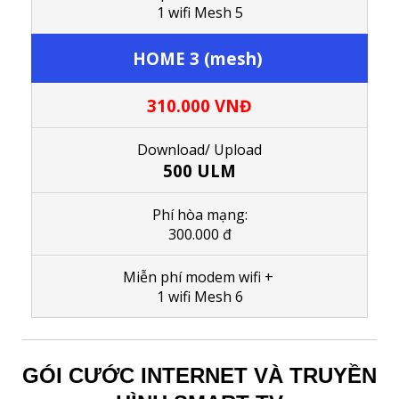
1
wifi Mesh 5
HOME 3 (mesh)
310.000
VNĐ
Download/ Upload
500 ULM
Phí hòa mạng:
300.000 đ
M
iễn phí modem wifi
+
1
wifi Mesh 6
GÓI CƯỚC INTERNET VÀ TRUYỀN