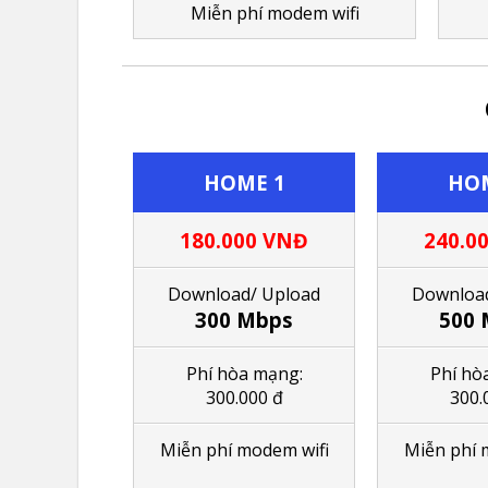
M
iễn phí modem wifi
HOME 1
HOM
180.000 VNĐ
240.0
Download/ Upload
Download
300 Mbps
500 
Phí hòa mạng:
Phí hò
300.000 đ
300.
Miễn phí modem wifi
M
iễn phí 