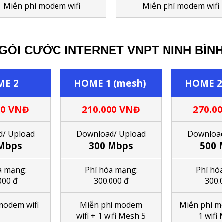
M
iễn phí modem wifi
M
iễn phí modem wifi
GÓI CƯỚC INTERNET VNPT NINH BÌN
E 2
HOME 1 (mesh)
HOME 2
00
VNĐ
210.000
VNĐ
270.0
/ Upload
Download/ Upload
Download
Mbps
300 Mbps
500 
a mạng:
Phí hòa mạng:
Phí hò
000 đ
300.000 đ
300.
modem wifi
M
iễn phí modem
M
iễn phí 
wifi
+ 1
wifi Mesh 5
1
wifi