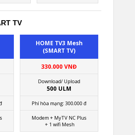
ART TV
HOME TV3 Mesh
(SMART TV)
330.000 VNĐ
Download/ Upload
500 ULM
đ
Phí hòa mạng: 300.000 đ
s
Modem + MyTV NC Plus
+ 1
wifi Mesh