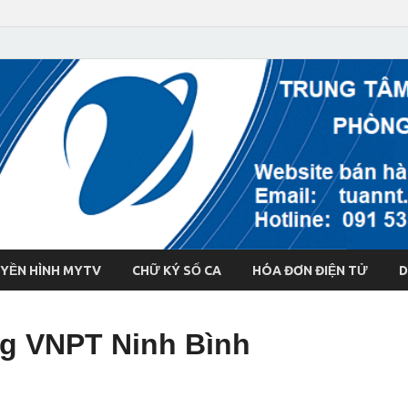
YỀN HÌNH MYTV
CHỮ KÝ SỐ CA
HÓA ĐƠN ĐIỆN TỬ
D
ng VNPT Ninh Bình