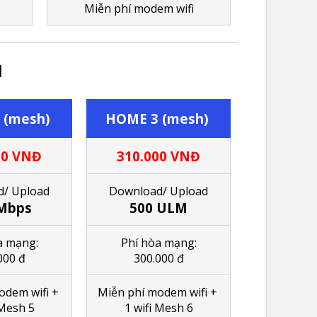
M
iễn phí modem wifi
H
 (mesh)
HOME 3 (mesh)
00
VNĐ
310.000
VNĐ
/ Upload
Download/ Upload
Mbps
500 ULM
a mạng:
Phí hòa mạng:
000 đ
300.000 đ
modem wifi
+
M
iễn phí modem wifi
+
 Mesh 5
1
wifi Mesh 6