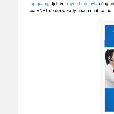
cáp quang
, dịch vụ
truyền hình mytv
cũng như
của VNPT để được xử lý nhanh nhất có thể