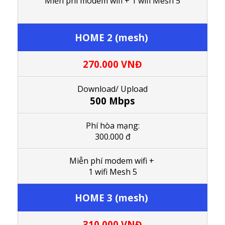
M
iễn phí modem wifi
+ 1
wifi Mesh 5
HOME 2 (mesh)
270.000
VNĐ
Download/ Upload
500 Mbps
Phí hòa mạng:
300.000 đ
M
iễn phí modem wifi
+
1
wifi Mesh 5
HOME 3 (mesh)
310.000
VNĐ