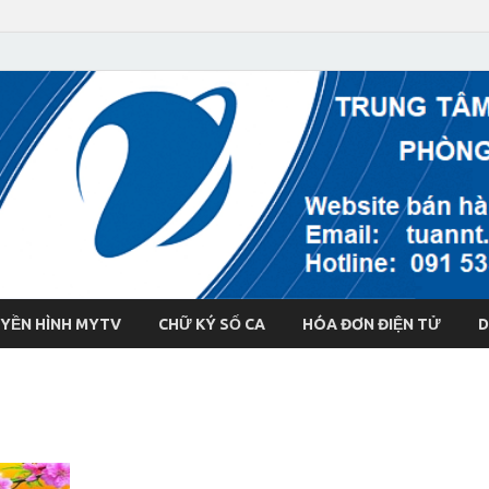
YỀN HÌNH MYTV
CHỮ KÝ SỐ CA
HÓA ĐƠN ĐIỆN TỬ
D